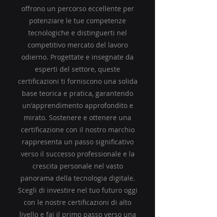
offrono un percorso eccellente per
potenziare le tue competenze
tecnologiche e distinguerti nel
competitivo mercato del lavoro
odierno. Progettate e insegnate da
esperti del settore, queste
certificazioni ti forniscono una solida
base teorica e pratica, garantendo
un'apprendimento approfondito e
mirato. Sostenere e ottenere una
certificazione con il nostro marchio
rappresenta un passo significativo
verso il successo professionale e la
crescita personale nel vasto
panorama della tecnologia digitale.
Scegli di investire nel tuo futuro oggi
con le nostre certificazioni di alto
livello e fai il primo passo verso una