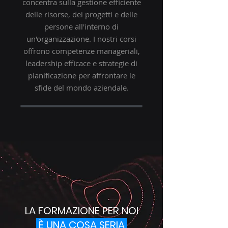
concentra sulla gestione efficiente
delle risorse, dei progetti e delle
persone all'interno di
un'organizzazione. I nostri corsi
offrono competenze manageriali,
leadership efficace e strategie di
pianificazione per affrontare le
sfide del mondo aziendale.
LA FORMAZIONE PER NOI
È UNA COSA SERIA