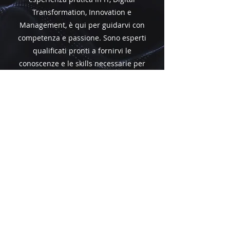
Transformation, Innovation e
Management, è qui per guidarvi con
competenza e passione. Sono esperti
qualificati pronti a fornirvi le
conoscenze e le skills necessarie per
eccellere nel mondo tecnologico
attuale. Scoprite i nostri docenti di
alto livello e preparatevi a crescere
professionalmente con noi!
ECCELLENZA
ACCADEMICA