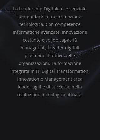
La Leadership Digitale è essenziale
per guidare la trasformazione
tecnologica. Con competenze
informatiche avanzate, innovazione
costante e solide capacità
manageriali, i leader digitali
plasmano il futuro delle
organizzazioni. La formazione
integrata in IT, Digital Transformation,
Innovation e Management crea
leader agili e di successo nella
rivoluzione tecnologica attuale.