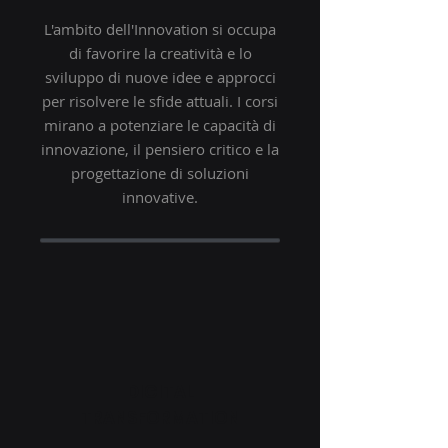
L'ambito dell'Innovation si occupa
di favorire la creatività e lo
sviluppo di nuove idee e approcci
per risolvere le sfide attuali. I corsi
mirano a potenziare le capacità di
innovazione, il pensiero critico e la
progettazione di soluzioni
innovative.
DIGITAL
TRANSFORMATION