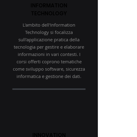
INFORMATION
TECHNOLOGY
L'ambito dell'Information
Technology si focalizza
sull'applicazione pratica della
tecnologia per gestire e elaborare
informazioni in vari contesti. I
corsi offerti coprono tematiche
come sviluppo software, sicurezza
informatica e gestione dei dati.
INNOVATION