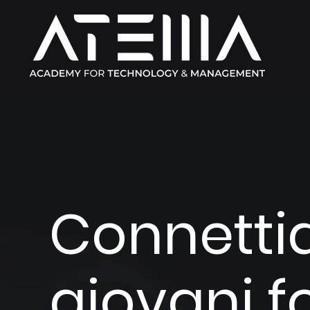
Connett
giovani f