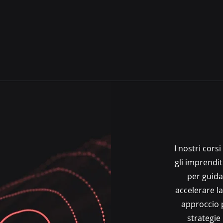
I nostri cors
gli imprendi
per guida
accelerare la
approccio 
strategie