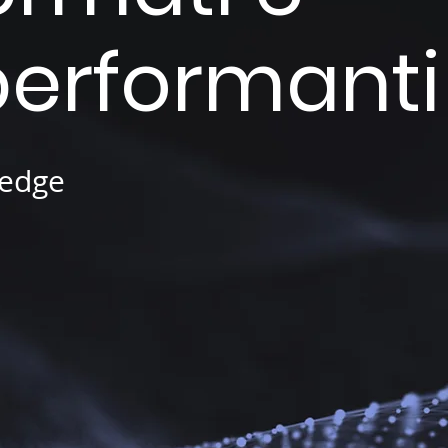
performanti
ledge