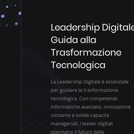
Leadership Digitale
Guida alla
Trasformazione
Tecnologica
La Leadership Digitale è essenziale
per guidare la trasformazione
tecnologica. Con competenze
informatiche avanzate, innovazione
costante e solide capacità
manageriali, i leader digitali
plasmano il futuro delle