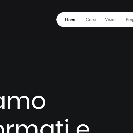
Home
Corsi
Vision
Pro
iamo
ormati e