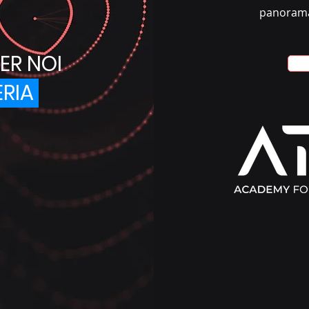
panorama 
ER NOI
ERIA