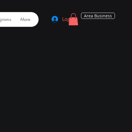
Area Business
Log In
grams
More