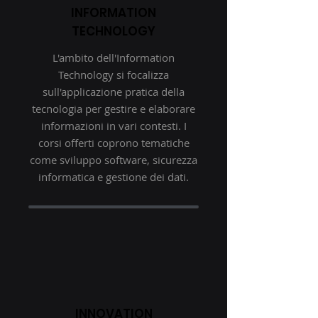
INFORMATION
TECHNOLOGY
L'ambito dell'Information
Technology si focalizza
sull'applicazione pratica della
tecnologia per gestire e elaborare
informazioni in vari contesti. I
corsi offerti coprono tematiche
come sviluppo software, sicurezza
informatica e gestione dei dati.
INNOVATION