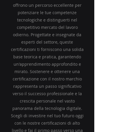
offrono un percorso eccellente per
potenziare le tue competenze
tecnologiche e distinguerti nel
competitivo mercato del lavoro
odierno. Progettate e insegnate da
esperti del settore, queste
certificazioni ti forniscono una solida
base teorica e pratica, garantendo
un'apprendimento approfondito e
mirato. Sostenere e ottenere una
certificazione con il nostro marchio
rappresenta un passo significativo
verso il successo professionale e la
crescita personale nel vasto
panorama della tecnologia digitale.
Scegli di investire nel tuo futuro oggi
con le nostre certificazioni di alto
livello e fai il primo passo verso una