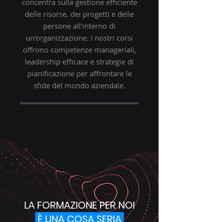
concentra sulla gestione efficiente
delle risorse, dei progetti e delle
persone all'interno di
un'organizzazione. I nostri corsi
offrono competenze manageriali,
leadership efficace e strategie di
pianificazione per affrontare le
sfide del mondo aziendale.
LA FORMAZIONE PER NOI
È UNA COSA SERIA