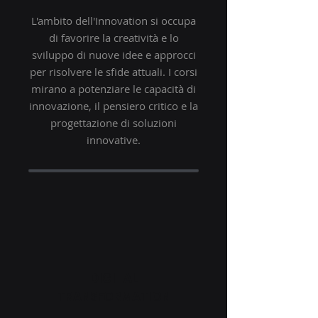
L'ambito dell'Innovation si occupa
di favorire la creatività e lo
sviluppo di nuove idee e approcci
per risolvere le sfide attuali. I corsi
mirano a potenziare le capacità di
innovazione, il pensiero critico e la
progettazione di soluzioni
innovative.
DIGITAL
TRANSFORMATION