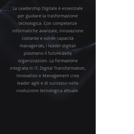
La Leadership Digitale è essenziale
per guidare la trasformazione
tecnologica. Con competenze
informatiche avanzate, innovazione
costante e solide capacità
manageriali, i leader digitali
plasmano il futuro delle
organizzazioni. La formazione
integrata in IT, Digital Transformation,
Innovation e Management crea
leader agili e di successo nella
rivoluzione tecnologica attuale.