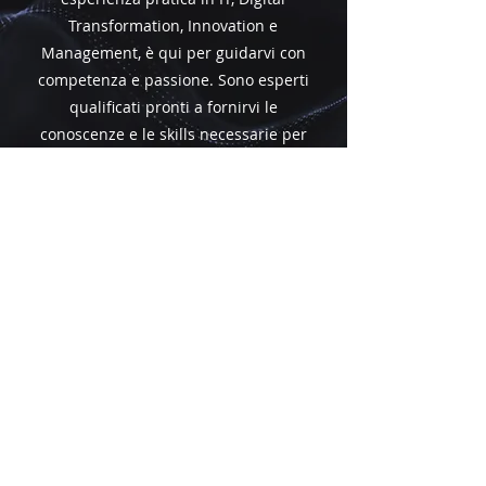
Transformation, Innovation e
Management, è qui per guidarvi con
competenza e passione. Sono esperti
qualificati pronti a fornirvi le
conoscenze e le skills necessarie per
eccellere nel mondo tecnologico
attuale. Scoprite i nostri docenti di
alto livello e preparatevi a crescere
professionalmente con noi!
ECCELLENZA
ACCADEMICA