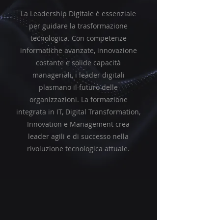
La Leadership Digitale è essenziale
per guidare la trasformazione
tecnologica. Con competenze
informatiche avanzate, innovazione
costante e solide capacità
manageriali, i leader digitali
plasmano il futuro delle
organizzazioni. La formazione
integrata in IT, Digital Transformation,
Innovation e Management crea
leader agili e di successo nella
rivoluzione tecnologica attuale.