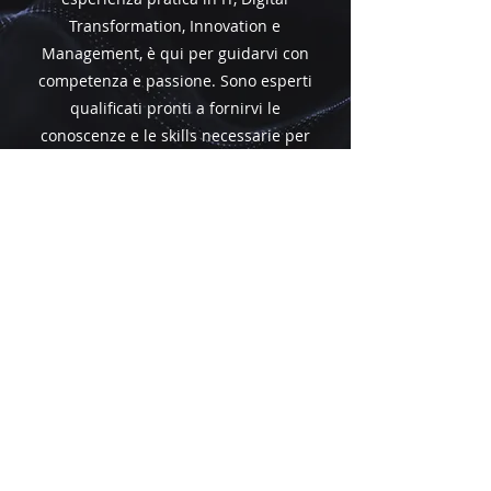
Transformation, Innovation e
Management, è qui per guidarvi con
competenza e passione. Sono esperti
qualificati pronti a fornirvi le
conoscenze e le skills necessarie per
eccellere nel mondo tecnologico
attuale. Scoprite i nostri docenti di
alto livello e preparatevi a crescere
professionalmente con noi!
ECCELLENZA
ACCADEMICA