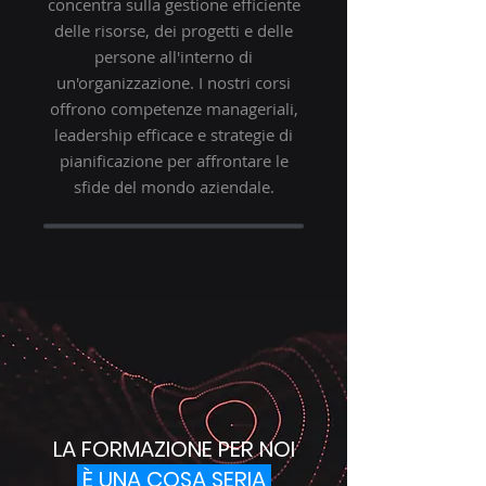
concentra sulla gestione efficiente
delle risorse, dei progetti e delle
persone all'interno di
un'organizzazione. I nostri corsi
offrono competenze manageriali,
leadership efficace e strategie di
pianificazione per affrontare le
sfide del mondo aziendale.
LA FORMAZIONE PER NOI
È UNA COSA SERIA