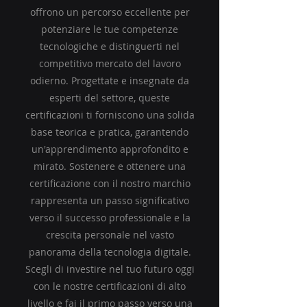
offrono un percorso eccellente per
potenziare le tue competenze
tecnologiche e distinguerti nel
competitivo mercato del lavoro
odierno. Progettate e insegnate da
esperti del settore, queste
certificazioni ti forniscono una solida
base teorica e pratica, garantendo
un'apprendimento approfondito e
mirato. Sostenere e ottenere una
certificazione con il nostro marchio
rappresenta un passo significativo
verso il successo professionale e la
crescita personale nel vasto
panorama della tecnologia digitale.
Scegli di investire nel tuo futuro oggi
con le nostre certificazioni di alto
livello e fai il primo passo verso una