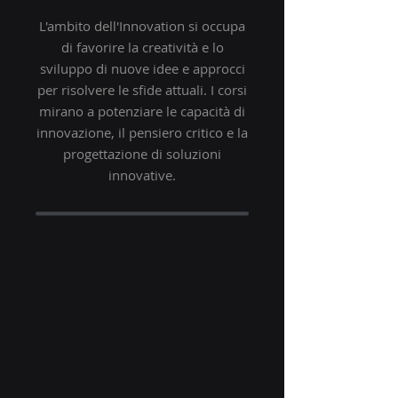
L'ambito dell'Innovation si occupa
di favorire la creatività e lo
sviluppo di nuove idee e approcci
per risolvere le sfide attuali. I corsi
mirano a potenziare le capacità di
innovazione, il pensiero critico e la
progettazione di soluzioni
innovative.
DIGITAL
TRANSFORMATION