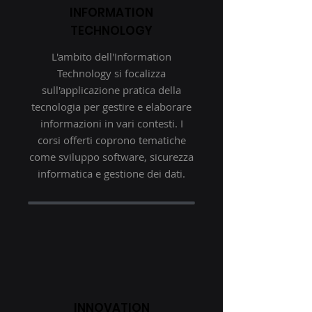
INFORMATION
TECHNOLOGY
L'ambito dell'Information
Technology si focalizza
sull'applicazione pratica della
tecnologia per gestire e elaborare
informazioni in vari contesti. I
corsi offerti coprono tematiche
come sviluppo software, sicurezza
informatica e gestione dei dati.
INNOVATION