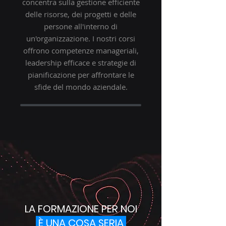
concentra sulla gestione efficiente
delle risorse, dei progetti e delle
persone all'interno di
un'organizzazione. I nostri corsi
offrono competenze manageriali,
leadership efficace e strategie di
pianificazione per affrontare le
sfide del mondo aziendale.
LA FORMAZIONE PER NOI
È UNA COSA SERIA