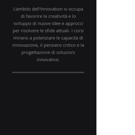
L'ambito dell'Innovation si occupa
di favorire la creatività e lo
sviluppo di nuove idee e approcci
per risolvere le sfide attuali. I corsi
mirano a potenziare le capacità di
innovazione, il pensiero critico e la
progettazione di soluzioni
innovative.
DIGITAL
TRANSFORMATION