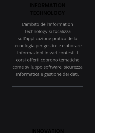
INFORMATION
TECHNOLOGY
L'ambito dell'Information
Technology si focalizza
sull'applicazione pratica della
tecnologia per gestire e elaborare
informazioni in vari contesti. I
corsi offerti coprono tematiche
come sviluppo software, sicurezza
informatica e gestione dei dati.
INNOVATION