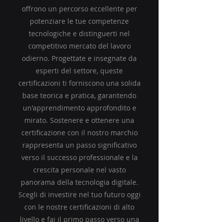
offrono un percorso eccellente per
potenziare le tue competenze
tecnologiche e distinguerti nel
competitivo mercato del lavoro
odierno. Progettate e insegnate da
esperti del settore, queste
certificazioni ti forniscono una solida
base teorica e pratica, garantendo
un'apprendimento approfondito e
mirato. Sostenere e ottenere una
certificazione con il nostro marchio
rappresenta un passo significativo
verso il successo professionale e la
crescita personale nel vasto
panorama della tecnologia digitale.
Scegli di investire nel tuo futuro oggi
con le nostre certificazioni di alto
livello e fai il primo passo verso una