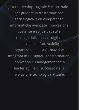
La Leadership Digitale è essenziale
per guidare la trasformazione
tecnologica. Con competenze
informatiche avanzate, innovazione
costante e solide capacità
manageriali, i leader digitali
plasmano il futuro delle
organizzazioni. La formazione
integrata in IT, Digital Transformation,
Innovation e Management crea
leader agili e di successo nella
rivoluzione tecnologica attuale.