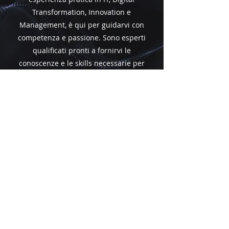
Transformation, Innovation e
Management, è qui per guidarvi con
competenza e passione. Sono esperti
qualificati pronti a fornirvi le
conoscenze e le skills necessarie per
eccellere nel mondo tecnologico
attuale. Scoprite i nostri docenti di
alto livello e preparatevi a crescere
professionalmente con noi!
ECCELLENZA
ACCADEMICA