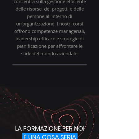
concentra sulla gestione efficiente
delle risorse, dei progetti e delle
persone all'interno di
un'organizzazione. I nostri corsi
offrono competenze manageriali,
leadership efficace e strategie di
pianificazione per affrontare le
sfide del mondo aziendale.
LA FORMAZIONE PER NOI
È UNA COSA SERIA