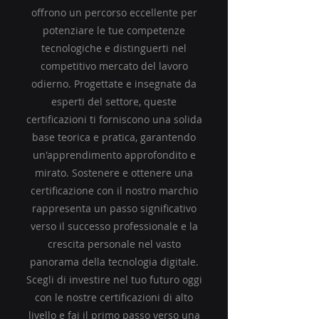
offrono un percorso eccellente per
potenziare le tue competenze
tecnologiche e distinguerti nel
competitivo mercato del lavoro
odierno. Progettate e insegnate da
esperti del settore, queste
certificazioni ti forniscono una solida
base teorica e pratica, garantendo
un'apprendimento approfondito e
mirato. Sostenere e ottenere una
certificazione con il nostro marchio
rappresenta un passo significativo
verso il successo professionale e la
crescita personale nel vasto
panorama della tecnologia digitale.
Scegli di investire nel tuo futuro oggi
con le nostre certificazioni di alto
livello e fai il primo passo verso una