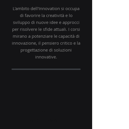
L'ambito dell'Innovation si occupa
di favorire la creatività e lo
sviluppo di nuove idee e approcci
per risolvere le sfide attuali. I corsi
mirano a potenziare le capacità di
innovazione, il pensiero critico e la
progettazione di soluzioni
innovative.
DIGITAL
TRANSFORMATION