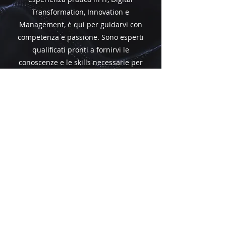
Transformation, Innovation e
Management, è qui per guidarvi con
competenza e passione. Sono esperti
qualificati pronti a fornirvi le
conoscenze e le skills necessarie per
eccellere nel mondo tecnologico
attuale. Scoprite i nostri docenti di
alto livello e preparatevi a crescere
professionalmente con noi!
ECCELLENZA
ACCADEMICA