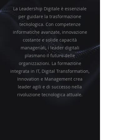
La Leadership Digitale è essenziale
per guidare la trasformazione
tecnologica. Con competenze
informatiche avanzate, innovazione
costante e solide capacità
manageriali, i leader digitali
plasmano il futuro delle
organizzazioni. La formazione
integrata in IT, Digital Transformation,
Innovation e Management crea
leader agili e di successo nella
rivoluzione tecnologica attuale.