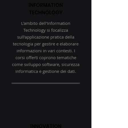
INFORMATION
TECHNOLOGY
L'ambito dell'Information
Technology si focalizza
sull'applicazione pratica della
tecnologia per gestire e elaborare
informazioni in vari contesti. I
corsi offerti coprono tematiche
come sviluppo software, sicurezza
informatica e gestione dei dati.
INNOVATION