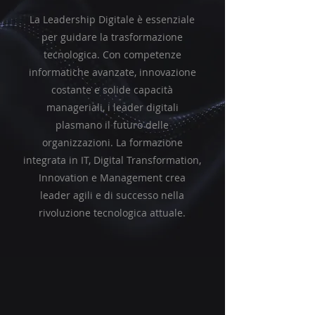
La Leadership Digitale è essenziale
per guidare la trasformazione
tecnologica. Con competenze
informatiche avanzate, innovazione
costante e solide capacità
manageriali, i leader digitali
plasmano il futuro delle
organizzazioni. La formazione
integrata in IT, Digital Transformation,
Innovation e Management crea
leader agili e di successo nella
rivoluzione tecnologica attuale.