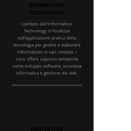
INFORMATION
TECHNOLOGY
L'ambito dell'Information
Technology si focalizza
sull'applicazione pratica della
tecnologia per gestire e elaborare
informazioni in vari contesti. I
corsi offerti coprono tematiche
come sviluppo software, sicurezza
informatica e gestione dei dati.
INNOVATION