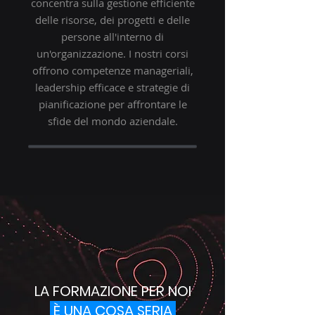
concentra sulla gestione efficiente
delle risorse, dei progetti e delle
persone all'interno di
un'organizzazione. I nostri corsi
offrono competenze manageriali,
leadership efficace e strategie di
pianificazione per affrontare le
sfide del mondo aziendale.
LA FORMAZIONE PER NOI
È UNA COSA SERIA