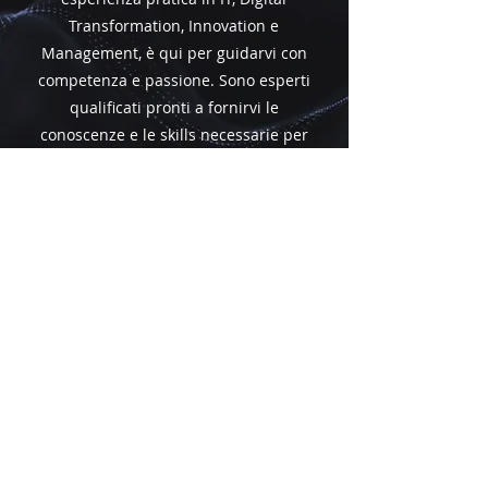
Transformation, Innovation e
Management, è qui per guidarvi con
competenza e passione. Sono esperti
qualificati pronti a fornirvi le
conoscenze e le skills necessarie per
eccellere nel mondo tecnologico
attuale. Scoprite i nostri docenti di
alto livello e preparatevi a crescere
professionalmente con noi!
ECCELLENZA
ACCADEMICA