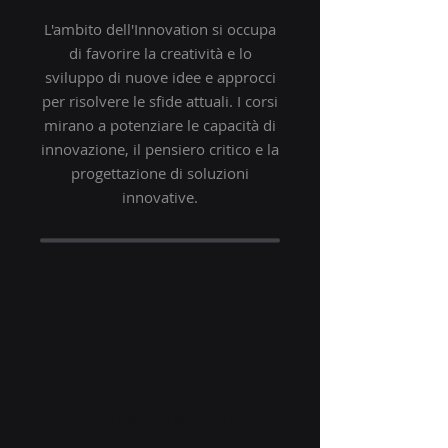
L'ambito dell'Innovation si occupa
di favorire la creatività e lo
sviluppo di nuove idee e approcci
per risolvere le sfide attuali. I corsi
mirano a potenziare le capacità di
innovazione, il pensiero critico e la
progettazione di soluzioni
innovative.
DIGITAL
TRANSFORMATION