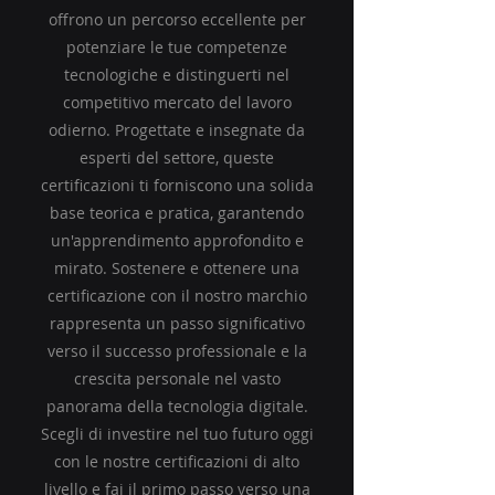
offrono un percorso eccellente per
potenziare le tue competenze
tecnologiche e distinguerti nel
competitivo mercato del lavoro
odierno. Progettate e insegnate da
esperti del settore, queste
certificazioni ti forniscono una solida
base teorica e pratica, garantendo
un'apprendimento approfondito e
mirato. Sostenere e ottenere una
certificazione con il nostro marchio
rappresenta un passo significativo
verso il successo professionale e la
crescita personale nel vasto
panorama della tecnologia digitale.
Scegli di investire nel tuo futuro oggi
con le nostre certificazioni di alto
livello e fai il primo passo verso una