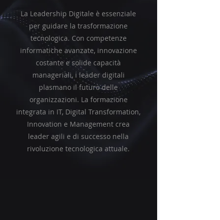
La Leadership Digitale è essenziale
per guidare la trasformazione
tecnologica. Con competenze
informatiche avanzate, innovazione
costante e solide capacità
manageriali, i leader digitali
plasmano il futuro delle
organizzazioni. La formazione
integrata in IT, Digital Transformation,
Innovation e Management crea
leader agili e di successo nella
rivoluzione tecnologica attuale.