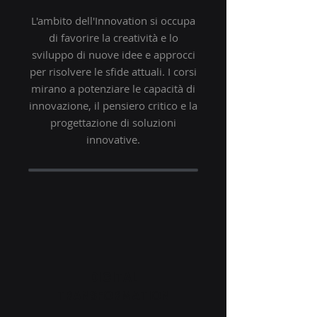
L'ambito dell'Innovation si occupa
di favorire la creatività e lo
sviluppo di nuove idee e approcci
per risolvere le sfide attuali. I corsi
mirano a potenziare le capacità di
innovazione, il pensiero critico e la
progettazione di soluzioni
innovative.
DIGITAL
TRANSFORMATION