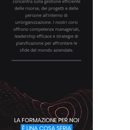
concentra sulla gestione efficiente
delle risorse, dei progetti e delle
persone all'interno di
un'organizzazione. I nostri corsi
offrono competenze manageriali,
leadership efficace e strategie di
pianificazione per affrontare le
sfide del mondo aziendale.
LA FORMAZIONE PER NOI
È UNA COSA SERIA