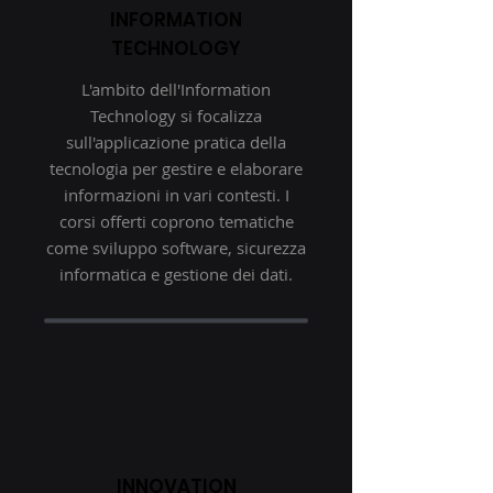
INFORMATION
TECHNOLOGY
L'ambito dell'Information
Technology si focalizza
sull'applicazione pratica della
tecnologia per gestire e elaborare
informazioni in vari contesti. I
corsi offerti coprono tematiche
come sviluppo software, sicurezza
informatica e gestione dei dati.
INNOVATION