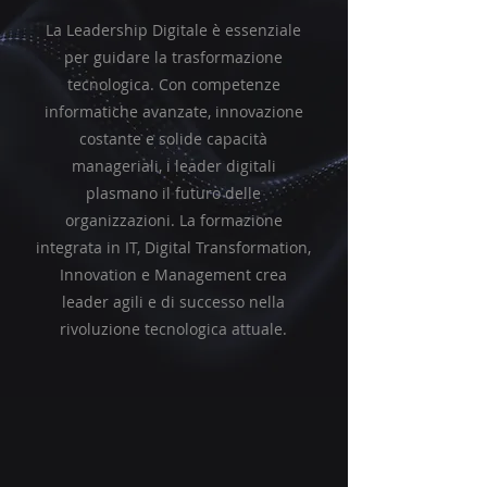
La Leadership Digitale è essenziale
per guidare la trasformazione
tecnologica. Con competenze
informatiche avanzate, innovazione
costante e solide capacità
manageriali, i leader digitali
plasmano il futuro delle
organizzazioni. La formazione
integrata in IT, Digital Transformation,
Innovation e Management crea
leader agili e di successo nella
rivoluzione tecnologica attuale.