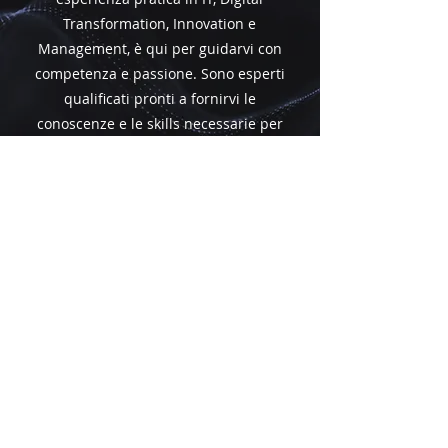
Transformation, Innovation e
Management, è qui per guidarvi con
competenza e passione. Sono esperti
qualificati pronti a fornirvi le
conoscenze e le skills necessarie per
eccellere nel mondo tecnologico
attuale. Scoprite i nostri docenti di
alto livello e preparatevi a crescere
professionalmente con noi!
ECCELLENZA
ACCADEMICA