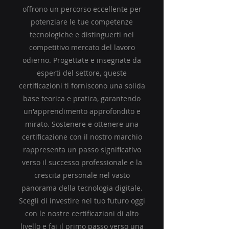
offrono un percorso eccellente per
potenziare le tue competenze
tecnologiche e distinguerti nel
competitivo mercato del lavoro
odierno. Progettate e insegnate da
esperti del settore, queste
certificazioni ti forniscono una solida
base teorica e pratica, garantendo
un'apprendimento approfondito e
mirato. Sostenere e ottenere una
certificazione con il nostro marchio
rappresenta un passo significativo
verso il successo professionale e la
crescita personale nel vasto
panorama della tecnologia digitale.
Scegli di investire nel tuo futuro oggi
con le nostre certificazioni di alto
livello e fai il primo passo verso una