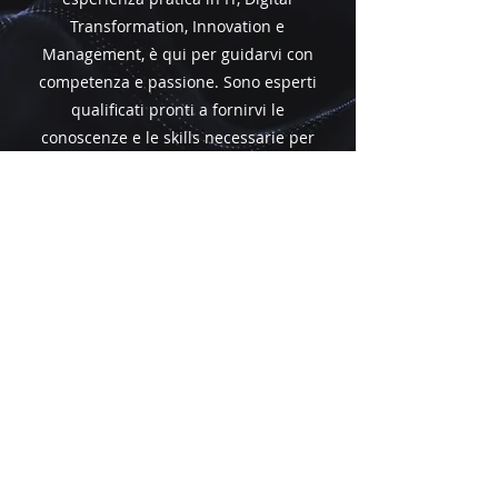
Transformation, Innovation e
Management, è qui per guidarvi con
competenza e passione. Sono esperti
qualificati pronti a fornirvi le
conoscenze e le skills necessarie per
eccellere nel mondo tecnologico
attuale. Scoprite i nostri docenti di
alto livello e preparatevi a crescere
professionalmente con noi!
ECCELLENZA
ACCADEMICA