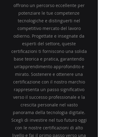
offrono un percorso eccellente per
potenziare le tue competenze
tecnologiche e distinguerti nel
competitivo mercato del lavoro
odierno. Progettate e insegnate da
esperti del settore, queste
certificazioni ti forniscono una solida
base teorica e pratica, garantendo
un'apprendimento approfondito e
mirato. Sostenere e ottenere una
certificazione con il nostro marchio
rappresenta un passo significativo
verso il successo professionale e la
crescita personale nel vasto
panorama della tecnologia digitale.
Scegli di investire nel tuo futuro oggi
con le nostre certificazioni di alto
livello e fai il primo passo verso una