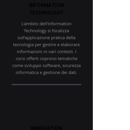
INFORMATION
TECHNOLOGY
L'ambito dell'Information
Technology si focalizza
sull'applicazione pratica della
tecnologia per gestire e elaborare
informazioni in vari contesti. I
corsi offerti coprono tematiche
come sviluppo software, sicurezza
informatica e gestione dei dati.
INNOVATION