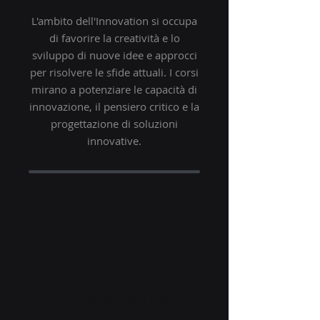
L'ambito dell'Innovation si occupa
di favorire la creatività e lo
sviluppo di nuove idee e approcci
per risolvere le sfide attuali. I corsi
mirano a potenziare le capacità di
innovazione, il pensiero critico e la
progettazione di soluzioni
innovative.
DIGITAL
TRANSFORMATION