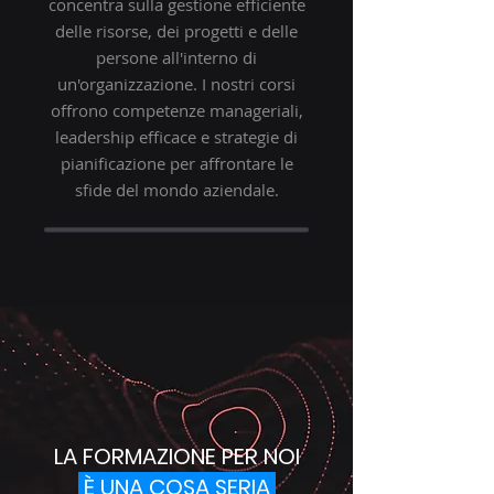
concentra sulla gestione efficiente
delle risorse, dei progetti e delle
persone all'interno di
un'organizzazione. I nostri corsi
offrono competenze manageriali,
leadership efficace e strategie di
pianificazione per affrontare le
sfide del mondo aziendale.
LA FORMAZIONE PER NOI
È UNA COSA SERIA