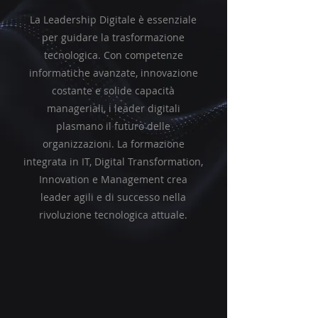
La Leadership Digitale è essenziale
per guidare la trasformazione
tecnologica. Con competenze
informatiche avanzate, innovazione
costante e solide capacità
manageriali, i leader digitali
plasmano il futuro delle
organizzazioni. La formazione
integrata in IT, Digital Transformation,
Innovation e Management crea
leader agili e di successo nella
rivoluzione tecnologica attuale.