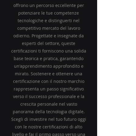
offrono un percorso eccellente per
potenziare le tue competenze
tecnologiche e distinguerti nel
competitivo mercato del lavoro
odierno. Progettate e insegnate da
esperti del settore, queste
certificazioni ti forniscono una solida
base teorica e pratica, garantendo
un'apprendimento approfondito e
mirato. Sostenere e ottenere una
certificazione con il nostro marchio
rappresenta un passo significativo
verso il successo professionale e la
crescita personale nel vasto
panorama della tecnologia digitale.
Scegli di investire nel tuo futuro oggi
con le nostre certificazioni di alto
livello e fai il primo passo verso una