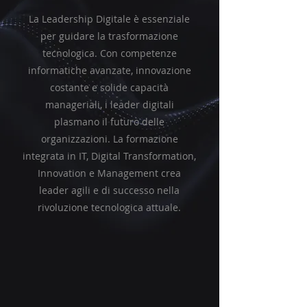
La Leadership Digitale è essenziale
per guidare la trasformazione
tecnologica. Con competenze
informatiche avanzate, innovazione
costante e solide capacità
manageriali, i leader digitali
plasmano il futuro delle
organizzazioni. La formazione
integrata in IT, Digital Transformation,
Innovation e Management crea
leader agili e di successo nella
rivoluzione tecnologica attuale.