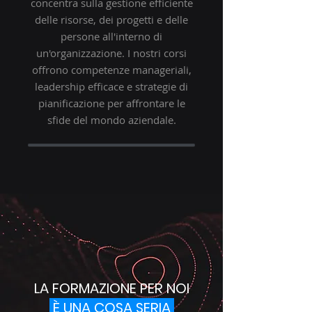
concentra sulla gestione efficiente
delle risorse, dei progetti e delle
persone all'interno di
un'organizzazione. I nostri corsi
offrono competenze manageriali,
leadership efficace e strategie di
pianificazione per affrontare le
sfide del mondo aziendale.
LA FORMAZIONE PER NOI
È UNA COSA SERIA