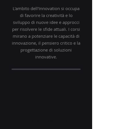
L'ambito dell'Innovation si occupa
di favorire la creatività e lo
sviluppo di nuove idee e approcci
per risolvere le sfide attuali. I corsi
mirano a potenziare le capacità di
innovazione, il pensiero critico e la
progettazione di soluzioni
innovative.
DIGITAL
TRANSFORMATION