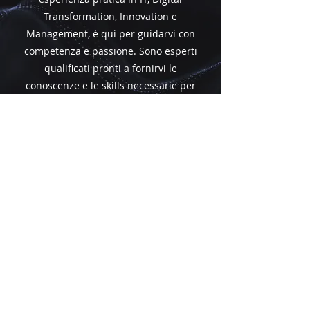
Transformation, Innovation e
Management, è qui per guidarvi con
competenza e passione. Sono esperti
qualificati pronti a fornirvi le
conoscenze e le skills necessarie per
eccellere nel mondo tecnologico
attuale. Scoprite i nostri docenti di
alto livello e preparatevi a crescere
professionalmente con noi!
ECCELLENZA
ACCADEMICA