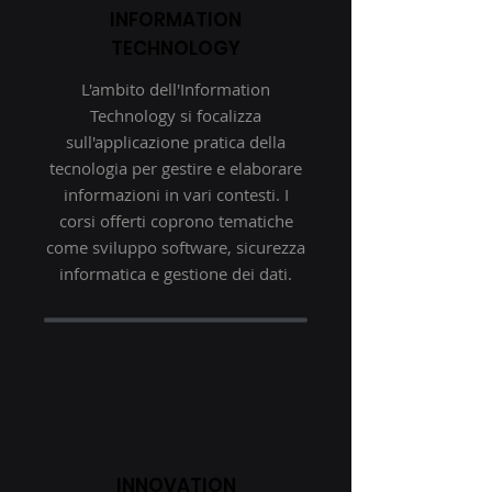
INFORMATION
TECHNOLOGY
L'ambito dell'Information
Technology si focalizza
sull'applicazione pratica della
tecnologia per gestire e elaborare
informazioni in vari contesti. I
corsi offerti coprono tematiche
come sviluppo software, sicurezza
informatica e gestione dei dati.
INNOVATION