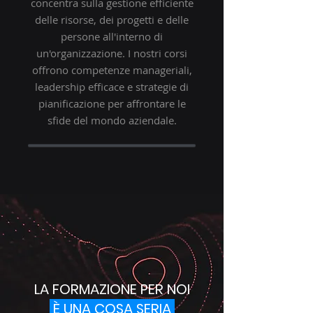
concentra sulla gestione efficiente
delle risorse, dei progetti e delle
persone all'interno di
un'organizzazione. I nostri corsi
offrono competenze manageriali,
leadership efficace e strategie di
pianificazione per affrontare le
sfide del mondo aziendale.
LA FORMAZIONE PER NOI
È UNA COSA SERIA