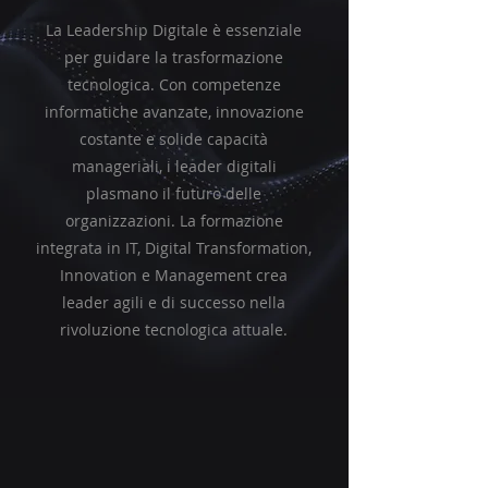
La Leadership Digitale è essenziale
per guidare la trasformazione
tecnologica. Con competenze
informatiche avanzate, innovazione
costante e solide capacità
manageriali, i leader digitali
plasmano il futuro delle
organizzazioni. La formazione
integrata in IT, Digital Transformation,
Innovation e Management crea
leader agili e di successo nella
rivoluzione tecnologica attuale.