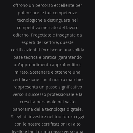
offrono un percorso eccellente per
potenziare le tue competenze
tecnologiche e distinguerti nel
competitivo mercato del lavoro
odierno. Progettate e insegnate da
esperti del settore, queste
certificazioni ti forniscono una solida
base teorica e pratica, garantendo
un'apprendimento approfondito e
mirato. Sostenere e ottenere una
certificazione con il nostro marchio
rappresenta un passo significativo
verso il successo professionale e la
crescita personale nel vasto
panorama della tecnologia digitale.
Scegli di investire nel tuo futuro oggi
con le nostre certificazioni di alto
livello e fai il primo passo verso una