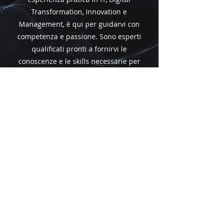
Transformation, Innovation e
Management, è qui per guidarvi con
competenza e passione. Sono esperti
qualificati pronti a fornirvi le
conoscenze e le skills necessarie per
eccellere nel mondo tecnologico
attuale. Scoprite i nostri docenti di
alto livello e preparatevi a crescere
professionalmente con noi!
ECCELLENZA
ACCADEMICA