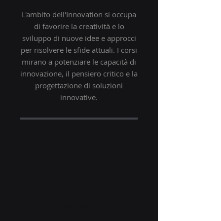
L'ambito dell'Innovation si occupa
di favorire la creatività e lo
sviluppo di nuove idee e approcci
per risolvere le sfide attuali. I corsi
mirano a potenziare le capacità di
innovazione, il pensiero critico e la
progettazione di soluzioni
innovative.
DIGITAL
TRANSFORMATION