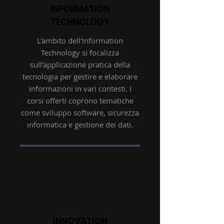
INFORMATION
TECHNOLOGY
L'ambito dell'Information
Technology si focalizza
sull'applicazione pratica della
tecnologia per gestire e elaborare
informazioni in vari contesti. I
corsi offerti coprono tematiche
come sviluppo software, sicurezza
informatica e gestione dei dati.
INNOVATION