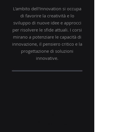
L'ambito dell'Innovation si occupa
di favorire la creatività e lo
sviluppo di nuove idee e approcci
per risolvere le sfide attuali. I corsi
mirano a potenziare le capacità di
innovazione, il pensiero critico e la
progettazione di soluzioni
innovative.
DIGITAL
TRANSFORMATION