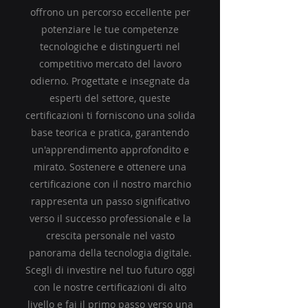
offrono un percorso eccellente per
potenziare le tue competenze
tecnologiche e distinguerti nel
competitivo mercato del lavoro
odierno. Progettate e insegnate da
esperti del settore, queste
certificazioni ti forniscono una solida
base teorica e pratica, garantendo
un'apprendimento approfondito e
mirato. Sostenere e ottenere una
certificazione con il nostro marchio
rappresenta un passo significativo
verso il successo professionale e la
crescita personale nel vasto
panorama della tecnologia digitale.
Scegli di investire nel tuo futuro oggi
con le nostre certificazioni di alto
livello e fai il primo passo verso una