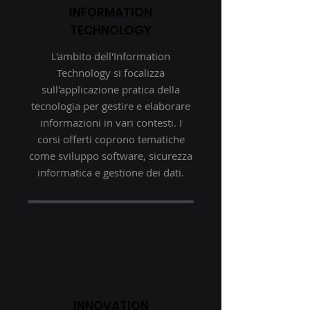
INFORMATION
TECHNOLOGY
L'ambito dell'Information
Technology si focalizza
sull'applicazione pratica della
tecnologia per gestire e elaborare
informazioni in vari contesti. I
corsi offerti coprono tematiche
come sviluppo software, sicurezza
informatica e gestione dei dati.
INNOVATION