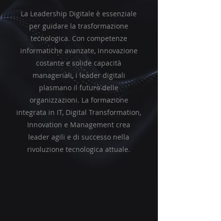
La Leadership Digitale è essenziale
per guidare la trasformazione
tecnologica. Con competenze
informatiche avanzate, innovazione
costante e solide capacità
manageriali, i leader digitali
plasmano il futuro delle
organizzazioni. La formazione
integrata in IT, Digital Transformation,
Innovation e Management crea
leader agili e di successo nella
rivoluzione tecnologica attuale.