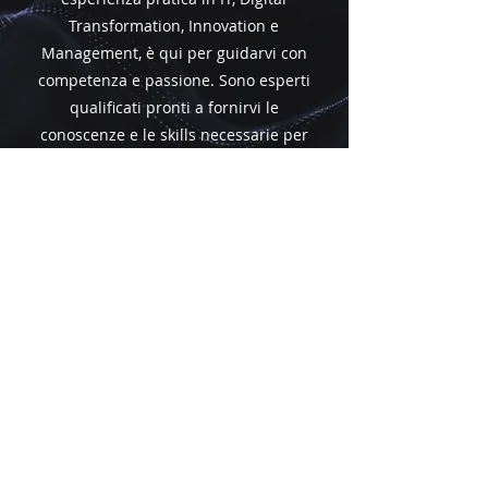
Transformation, Innovation e
Management, è qui per guidarvi con
competenza e passione. Sono esperti
qualificati pronti a fornirvi le
conoscenze e le skills necessarie per
eccellere nel mondo tecnologico
attuale. Scoprite i nostri docenti di
alto livello e preparatevi a crescere
professionalmente con noi!
ECCELLENZA
ACCADEMICA