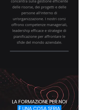
concentra sulla gestione efficiente
delle risorse, dei progetti e delle
persone all'interno di
un'organizzazione. I nostri corsi
offrono competenze manageriali,
leadership efficace e strategie di
pianificazione per affrontare le
sfide del mondo aziendale.
LA FORMAZIONE PER NOI
È UNA COSA SERIA