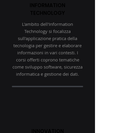
INFORMATION
TECHNOLOGY
L'ambito dell'Information
Technology si focalizza
sull'applicazione pratica della
tecnologia per gestire e elaborare
informazioni in vari contesti. I
corsi offerti coprono tematiche
come sviluppo software, sicurezza
informatica e gestione dei dati.
INNOVATION