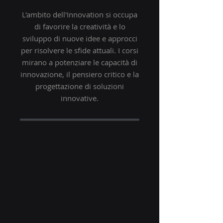
L'ambito dell'Innovation si occupa
di favorire la creatività e lo
sviluppo di nuove idee e approcci
per risolvere le sfide attuali. I corsi
mirano a potenziare le capacità di
innovazione, il pensiero critico e la
progettazione di soluzioni
innovative.
DIGITAL
TRANSFORMATION