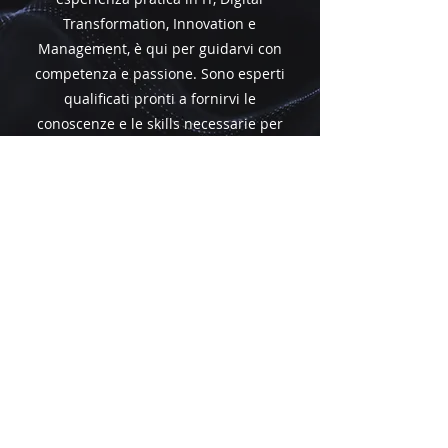
Transformation, Innovation e
Management, è qui per guidarvi con
competenza e passione. Sono esperti
qualificati pronti a fornirvi le
conoscenze e le skills necessarie per
eccellere nel mondo tecnologico
attuale. Scoprite i nostri docenti di
alto livello e preparatevi a crescere
professionalmente con noi!
ECCELLENZA
ACCADEMICA