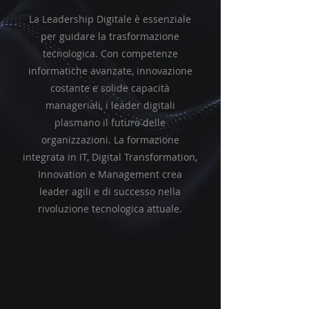
La Leadership Digitale è essenziale
per guidare la trasformazione
tecnologica. Con competenze
informatiche avanzate, innovazione
costante e solide capacità
manageriali, i leader digitali
plasmano il futuro delle
organizzazioni. La formazione
integrata in IT, Digital Transformation,
Innovation e Management crea
leader agili e di successo nella
rivoluzione tecnologica attuale.