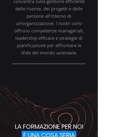
concentra sulla gestione efficiente
delle risorse, dei progetti e delle
persone all'interno di
un'organizzazione. I nostri corsi
offrono competenze manageriali,
leadership efficace e strategie di
pianificazione per affrontare le
sfide del mondo aziendale.
LA FORMAZIONE PER NOI
È UNA COSA SERIA