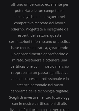
offrono un percorso eccellente per
potenziare le tue competenze
tecnologiche e distinguerti nel
competitivo mercato del lavoro
odierno. Progettate e insegnate da
esperti del settore, queste
certificazioni ti forniscono una solida
base teorica e pratica, garantendo
un'apprendimento approfondito e
mirato. Sostenere e ottenere una
certificazione con il nostro marchio
rappresenta un passo significativo
verso il successo professionale e la
crescita personale nel vasto
panorama della tecnologia digitale.
Scegli di investire nel tuo futuro oggi
con le nostre certificazioni di alto
livello e fai il primo passo verso una