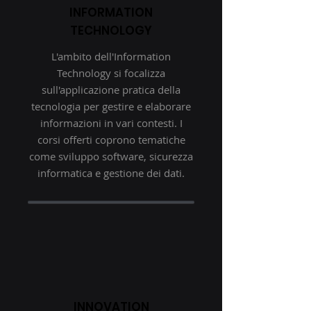
INFORMATION
TECHNOLOGY
L'ambito dell'Information
Technology si focalizza
sull'applicazione pratica della
tecnologia per gestire e elaborare
informazioni in vari contesti. I
corsi offerti coprono tematiche
come sviluppo software, sicurezza
informatica e gestione dei dati.
INNOVATION