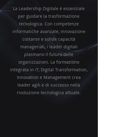
La Leadership Digitale è essenziale
per guidare la trasformazione
tecnologica. Con competenze
informatiche avanzate, innovazione
costante e solide capacità
manageriali, i leader digitali
plasmano il futuro delle
organizzazioni. La formazione
integrata in IT, Digital Transformation,
Innovation e Management crea
leader agili e di successo nella
rivoluzione tecnologica attuale.