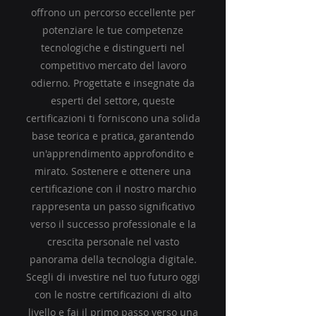
offrono un percorso eccellente per
potenziare le tue competenze
tecnologiche e distinguerti nel
competitivo mercato del lavoro
odierno. Progettate e insegnate da
esperti del settore, queste
certificazioni ti forniscono una solida
base teorica e pratica, garantendo
un'apprendimento approfondito e
mirato. Sostenere e ottenere una
certificazione con il nostro marchio
rappresenta un passo significativo
verso il successo professionale e la
crescita personale nel vasto
panorama della tecnologia digitale.
Scegli di investire nel tuo futuro oggi
con le nostre certificazioni di alto
livello e fai il primo passo verso una