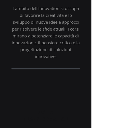
L'ambito dell'Innovation si occupa
di favorire la creatività e lo
sviluppo di nuove idee e approcci
per risolvere le sfide attuali. I corsi
mirano a potenziare le capacità di
innovazione, il pensiero critico e la
progettazione di soluzioni
innovative.
DIGITAL
TRANSFORMATION