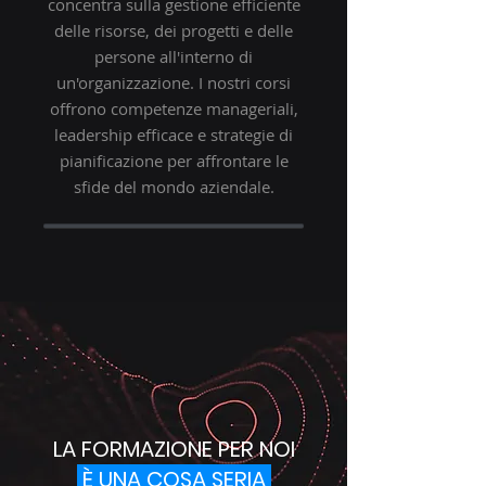
concentra sulla gestione efficiente
delle risorse, dei progetti e delle
persone all'interno di
un'organizzazione. I nostri corsi
offrono competenze manageriali,
leadership efficace e strategie di
pianificazione per affrontare le
sfide del mondo aziendale.
LA FORMAZIONE PER NOI
È UNA COSA SERIA