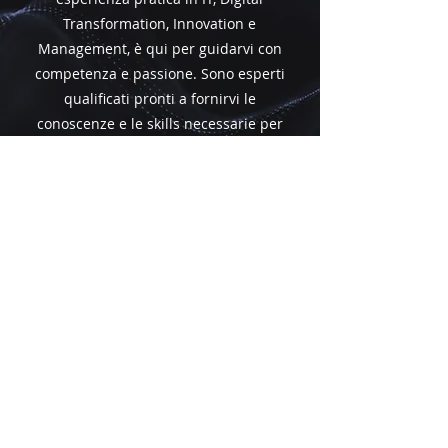
Transformation, Innovation e
Management, è qui per guidarvi con
competenza e passione. Sono esperti
qualificati pronti a fornirvi le
conoscenze e le skills necessarie per
eccellere nel mondo tecnologico
attuale. Scoprite i nostri docenti di
alto livello e preparatevi a crescere
professionalmente con noi!
ECCELLENZA
ACCADEMICA