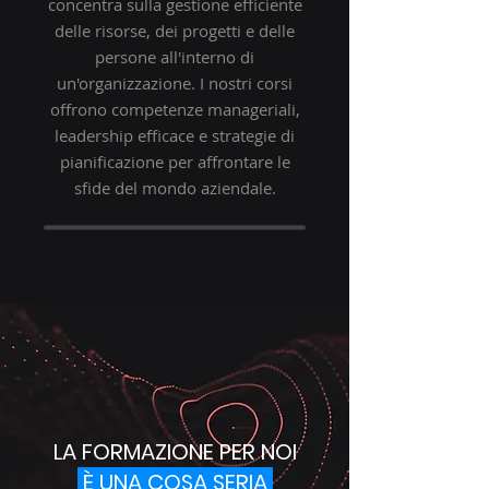
concentra sulla gestione efficiente
delle risorse, dei progetti e delle
persone all'interno di
un'organizzazione. I nostri corsi
offrono competenze manageriali,
leadership efficace e strategie di
pianificazione per affrontare le
sfide del mondo aziendale.
LA FORMAZIONE PER NOI
È UNA COSA SERIA