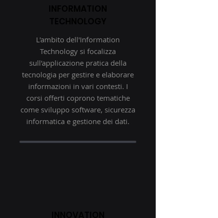
INFORMATION
TECHNOLOGY
L'ambito dell'Information
Technology si focalizza
sull'applicazione pratica della
tecnologia per gestire e elaborare
informazioni in vari contesti. I
corsi offerti coprono tematiche
come sviluppo software, sicurezza
informatica e gestione dei dati.
INNOVATION