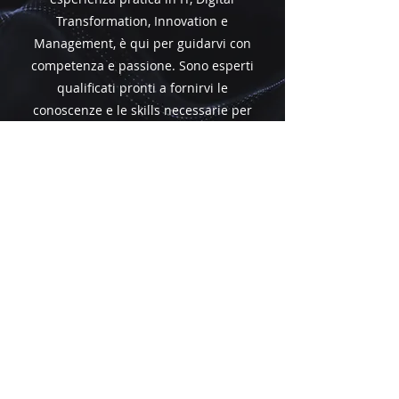
Transformation, Innovation e
Management, è qui per guidarvi con
competenza e passione. Sono esperti
qualificati pronti a fornirvi le
conoscenze e le skills necessarie per
eccellere nel mondo tecnologico
attuale. Scoprite i nostri docenti di
alto livello e preparatevi a crescere
professionalmente con noi!
ECCELLENZA
ACCADEMICA