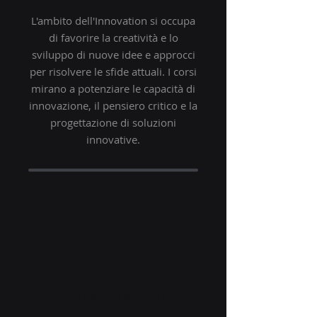
L'ambito dell'Innovation si occupa
di favorire la creatività e lo
sviluppo di nuove idee e approcci
per risolvere le sfide attuali. I corsi
mirano a potenziare le capacità di
innovazione, il pensiero critico e la
progettazione di soluzioni
innovative.
DIGITAL
TRANSFORMATION