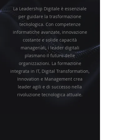
La Leadership Digitale è essenziale
per guidare la trasformazione
tecnologica. Con competenze
informatiche avanzate, innovazione
costante e solide capacità
manageriali, i leader digitali
plasmano il futuro delle
organizzazioni. La formazione
integrata in IT, Digital Transformation,
Innovation e Management crea
leader agili e di successo nella
rivoluzione tecnologica attuale.