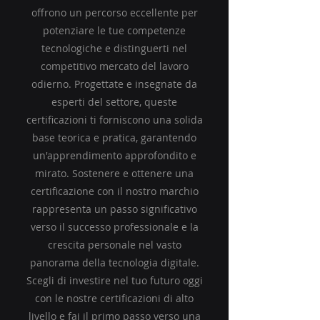
offrono un percorso eccellente per
potenziare le tue competenze
tecnologiche e distinguerti nel
competitivo mercato del lavoro
odierno. Progettate e insegnate da
esperti del settore, queste
certificazioni ti forniscono una solida
base teorica e pratica, garantendo
un'apprendimento approfondito e
mirato. Sostenere e ottenere una
certificazione con il nostro marchio
rappresenta un passo significativo
verso il successo professionale e la
crescita personale nel vasto
panorama della tecnologia digitale.
Scegli di investire nel tuo futuro oggi
con le nostre certificazioni di alto
livello e fai il primo passo verso una