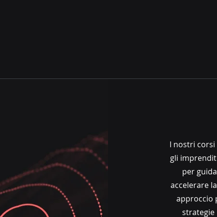
I nostri cors
gli imprendi
per guida
accelerare la
approccio 
strategie