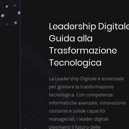
Leadership Digitale
Guida alla
Trasformazione
Tecnologica
La Leadership Digitale è essenziale
per guidare la trasformazione
tecnologica. Con competenze
informatiche avanzate, innovazione
costante e solide capacità
manageriali, i leader digitali
plasmano il futuro delle