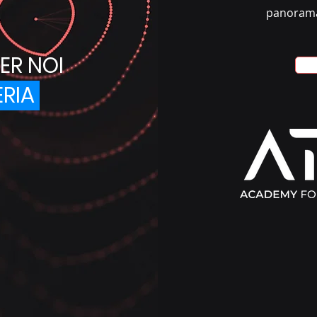
panorama 
ER NOI
ERIA