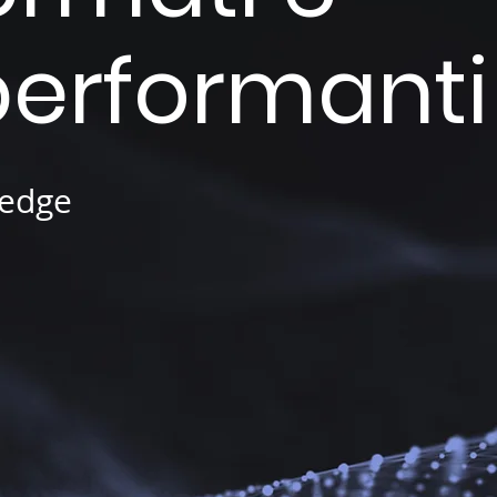
performanti
ledge