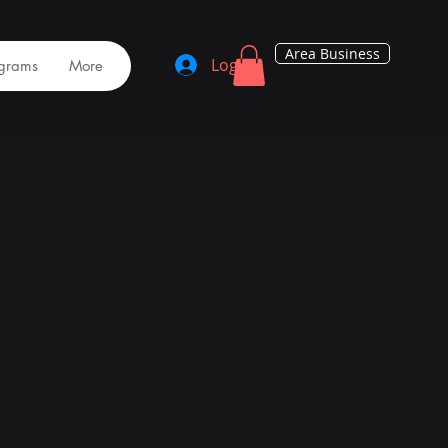
Area Business
Log In
grams
More