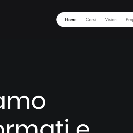
Home
Corsi
Vision
Pro
iamo
ormati e