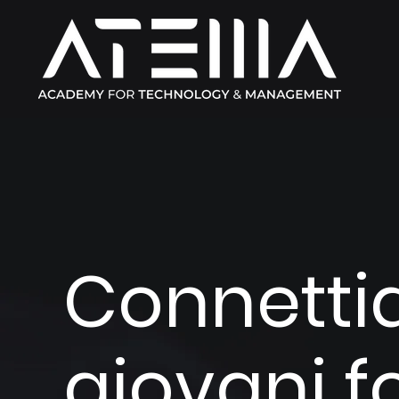
Connett
giovani f