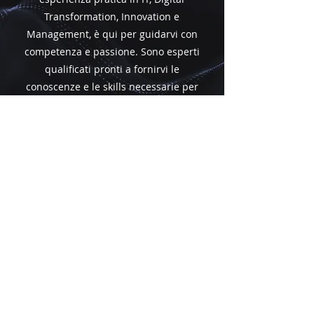
Transformation, Innovation e
Management, è qui per guidarvi con
competenza e passione. Sono esperti
qualificati pronti a fornirvi le
conoscenze e le skills necessarie per
eccellere nel mondo tecnologico
attuale. Scoprite i nostri docenti di
alto livello e preparatevi a crescere
professionalmente con noi!
ECCELLENZA
ACCADEMICA