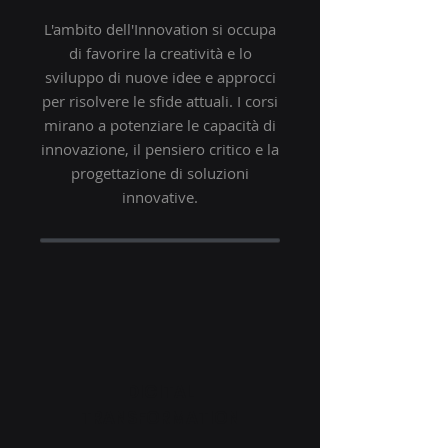
L'ambito dell'Innovation si occupa
di favorire la creatività e lo
sviluppo di nuove idee e approcci
per risolvere le sfide attuali. I corsi
mirano a potenziare le capacità di
innovazione, il pensiero critico e la
progettazione di soluzioni
innovative.
DIGITAL
TRANSFORMATION