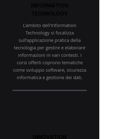
INFORMATION
TECHNOLOGY
L'ambito dell'Information
Technology si focalizza
sull'applicazione pratica della
tecnologia per gestire e elaborare
informazioni in vari contesti. I
corsi offerti coprono tematiche
come sviluppo software, sicurezza
informatica e gestione dei dati.
INNOVATION