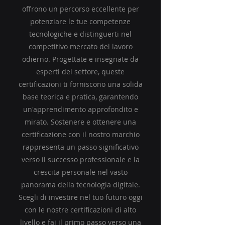
offrono un percorso eccellente per
potenziare le tue competenze
tecnologiche e distinguerti nel
competitivo mercato del lavoro
odierno. Progettate e insegnate da
esperti del settore, queste
certificazioni ti forniscono una solida
base teorica e pratica, garantendo
un'apprendimento approfondito e
mirato. Sostenere e ottenere una
certificazione con il nostro marchio
rappresenta un passo significativo
verso il successo professionale e la
crescita personale nel vasto
panorama della tecnologia digitale.
Scegli di investire nel tuo futuro oggi
con le nostre certificazioni di alto
livello e fai il primo passo verso una