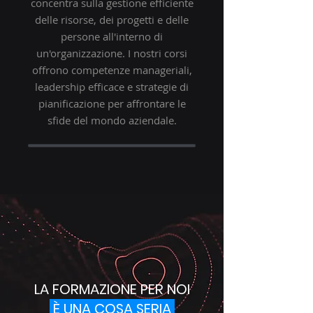
concentra sulla gestione efficiente
delle risorse, dei progetti e delle
persone all'interno di
un'organizzazione. I nostri corsi
offrono competenze manageriali,
leadership efficace e strategie di
pianificazione per affrontare le
sfide del mondo aziendale.
LA FORMAZIONE PER NOI
È UNA COSA SERIA