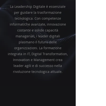
La Leadership Digitale è essenziale
per guidare la trasformazione
tecnologica. Con competenze
informatiche avanzate, innovazione
costante e solide capacità
manageriali, i leader digitali
plasmano il futuro delle
organizzazioni. La formazione
integrata in IT, Digital Transformation,
Innovation e Management crea
leader agili e di successo nella
rivoluzione tecnologica attuale.